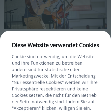
12-h-Konzert_1179©FranzGleiß.jpg
Diese Website verwendet Cookies
image/jpeg
4724x3150
1.9 MB
Cookie sind notwendig, um die Website
Herunterladen
und ihre Funktionen zu betreiben,
Bild in voller Größe anzeigen…
andere sind für statistische oder
Marketingzwecke. Mit der Entscheidung
"Nur essentielle Cookies" werden wir Ihre
Privatsphäre respektieren und keine
Cookies setzen, die nicht für den Betrieb
der Seite notwendig sind. Indem Sie auf
"Akzeptieren" klicken, willigen Sie ein,
INHALTE