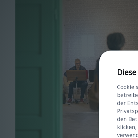
Diese
Cookie 
betreib
der Ent
Privatsp
den Bet
klicken,
verwend