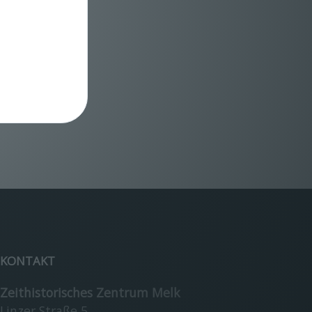
KONTAKT
Zeithistorisches Zentrum Melk
Linzer Straße 5