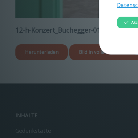
Datensc
Akz
12-h-Konzert_Buchegger-010.jpg
Herunterladen
Bild in voller Größe anzei
INHALTE
Gedenkstätte