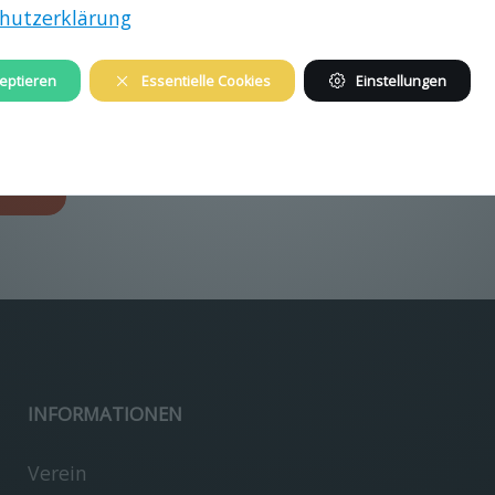
hutzerklärung
eptieren
Essentielle Cookies
Einstellungen
image/jpeg
2100x3150
5.3 MB
gen…
INFORMATIONEN
Verein