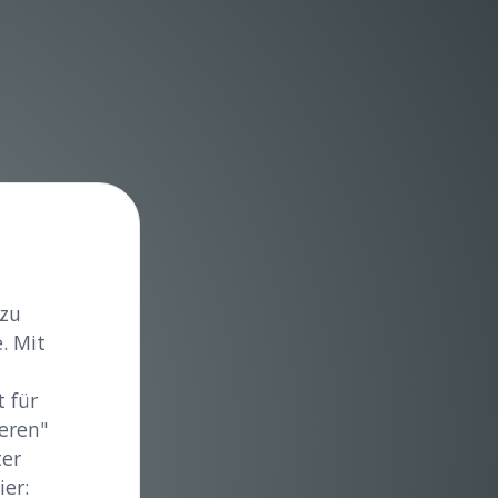
 zu
. Mit
 für
eren"
ter
er: