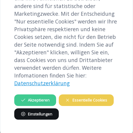
andere sind für statistische oder
Marketingzwecke. Mit der Entscheidung
"Nur essentielle Cookies" werden wir Ihre
12-h-Konzert_Buchegger-064.jpg
Privatsphäre respektieren und keine
image/jpeg
2100x3150
3.1 MB
Cookies setzen, die nicht für den Betrieb
der Seite notwendig sind. Indem Sie auf
Herunterladen
"Akzeptieren" klicken, willigen Sie ein,
dass Cookies von uns und Drittanbieter
Bild in voller Größe anzeigen…
verwendet werden dürfen. Weitere
Infomationen finden Sie hier:
Datenschutzerklärung
Akzeptieren
Essentielle Cookies
INHALTE
Einstellungen
Gedenkstätte