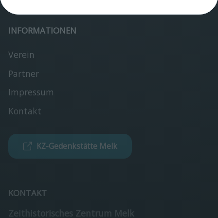
Verein
INFORMATIONEN
Verein
Partner
Impressum
Kontakt
KZ-Gedenkstätte Melk
KONTAKT
Zeithistorisches Zentrum Melk