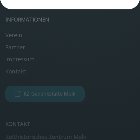
Verein
INFORMATIONEN
Verein
Partner
Impressum
Kontakt
KZ-Gedenkstätte Melk
KONTAKT
Zeithistorisches Zentrum Melk