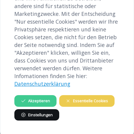
andere sind für statistische oder
Marketingzwecke. Mit der Entscheidung
"Nur essentielle Cookies" werden wir Ihre
12-h-Konzert_Buchegger-127.jpg
Privatsphäre respektieren und keine
image/jpeg
2100x3150
3.0 MB
Cookies setzen, die nicht für den Betrieb
der Seite notwendig sind. Indem Sie auf
Herunterladen
"Akzeptieren" klicken, willigen Sie ein,
dass Cookies von uns und Drittanbieter
Bild in voller Größe anzeigen…
verwendet werden dürfen. Weitere
Infomationen finden Sie hier:
Datenschutzerklärung
Akzeptieren
Essentielle Cookies
INHALTE
Einstellungen
Gedenkstätte