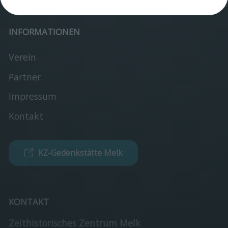
Verein
INFORMATIONEN
Verein
Partner
Impressum
Kontakt
KZ-Gedenkstätte Melk
KONTAKT
Zeithistorisches Zentrum Melk