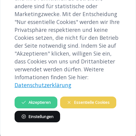
andere sind für statistische oder
Marketingzwecke. Mit der Entscheidung
"Nur essentielle Cookies" werden wir Ihre
12-h-Konzert_Buchegger-128.jpg
Privatsphäre respektieren und keine
image/jpeg
2100x3150
3.7 MB
Cookies setzen, die nicht für den Betrieb
der Seite notwendig sind. Indem Sie auf
Herunterladen
"Akzeptieren" klicken, willigen Sie ein,
dass Cookies von uns und Drittanbieter
Bild in voller Größe anzeigen…
verwendet werden dürfen. Weitere
Infomationen finden Sie hier:
Datenschutzerklärung
Akzeptieren
Essentielle Cookies
INHALTE
Einstellungen
Gedenkstätte