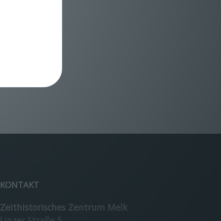
KONTAKT
Zeithistorisches Zentrum Melk
Linzer Straße 5