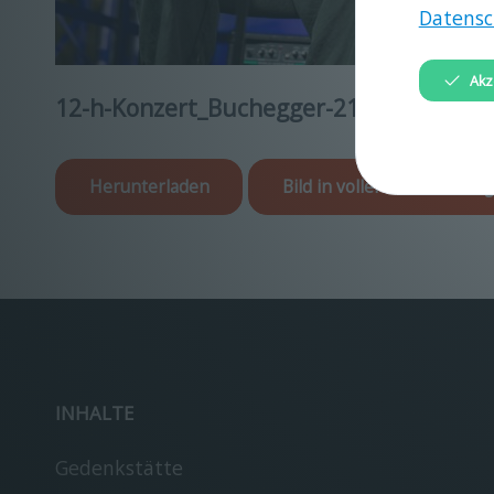
Datensc
Akz
12-h-Konzert_Buchegger-218.jpg
Herunterladen
Bild in voller Größe anzei
INHALTE
Gedenkstätte