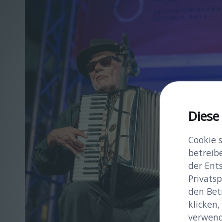
Diese
Cookie 
betreib
der Ent
Privatsp
den Bet
klicken,
verwend