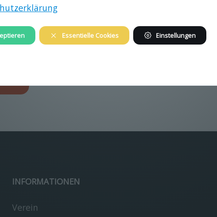
hutzerklärung
eptieren
Essentielle Cookies
Einstellungen
image/jpeg
2100x3150
5.3 MB
gen…
INFORMATIONEN
Verein