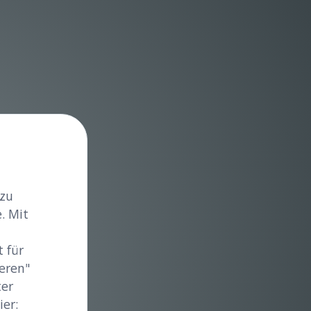
 zu
. Mit
 für
eren"
ter
er: