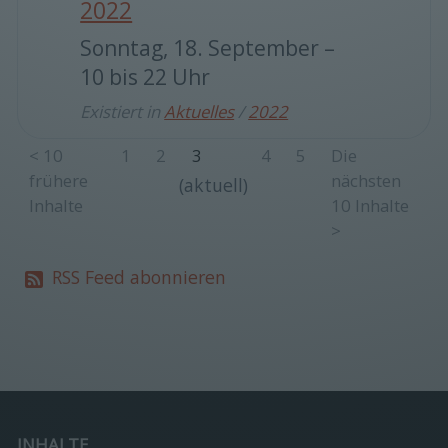
2022
Sonntag, 18. September –
10 bis 22 Uhr
Existiert in
Aktuelles
/
2022
<
10
1
2
3
4
5
Die
frühere
nächsten
(aktuell)
Inhalte
10 Inhalte
>
RSS Feed abonnieren
INHALTE