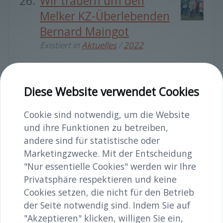
Wir trauern um den
Melker KZ-Überlebenden
Bernard Maingot
Existiert in
Aktuelles
/
2022
Erzählte
Biographien:Lokale
Diese Website verwendet Cookies
Erfahrungen im Zweiten
Cookie sind notwendig, um die Website
Weltkrieg
und ihre Funktionen zu betreiben,
Mittwoch, 21. September -
andere sind für statistische oder
19 Uhr
Marketingzwecke. Mit der Entscheidung
"Nur essentielle Cookies" werden wir Ihre
Existiert in
Aktuelles
/
2022
Privatsphäre respektieren und keine
Cookies setzen, die nicht für den Betrieb
Exkursion nach Steyr:
der Seite notwendig sind. Indem Sie auf
Museum Arbeitswelt &
"Akzeptieren" klicken, willigen Sie ein,