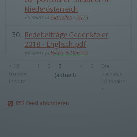
Niederösterreich
Existiert in
Aktuelles
/
2023
Redebeiträge Gedenkfeier
2018 - Englisch.pdf
Existiert in
Bilder & Dateien
<
10
1
2
3
4
5
Die
frühere
nächsten
(aktuell)
Inhalte
10 Inhalte
>
RSS Feed abonnieren