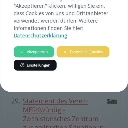
Niederösterreich
"Akzeptieren" klicken, willigen Sie ein,
Existiert in
Aktuelles
/
2023
dass Cookies von uns und Drittanbieter
verwendet werden dürfen. Weitere
Erzählte
Infomationen finden Sie hier:
Datenschutzerklärung
Biographien:Lokale
Erfahrungen im Zweiten
Akzeptieren
Essentielle Cookies
Weltkrieg
Mittwoch, 21. September -
Einstellungen
19 Uhr
Existiert in
Aktuelles
/
2022
Statement des Verein
MERKwürdig -
Zeithistorisches Zentrum
zur politischen Situation in