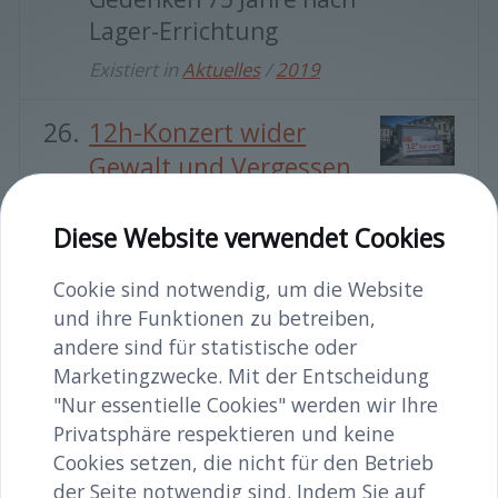
Lager-Errichtung
Existiert in
Aktuelles
/
2019
12h-Konzert wider
Gewalt und Vergessen
2022
Diese Website verwendet Cookies
Sonntag, 18. September –
10 bis 22 Uhr
Cookie sind notwendig, um die Website
Existiert in
Aktuelles
/
2022
und ihre Funktionen zu betreiben,
andere sind für statistische oder
Statement des Verein
Marketingzwecke. Mit der Entscheidung
"Nur essentielle Cookies" werden wir Ihre
MERKwürdig -
Privatsphäre respektieren und keine
Zeithistorisches Zentrum
Cookies setzen, die nicht für den Betrieb
zur politischen Situation in
der Seite notwendig sind. Indem Sie auf