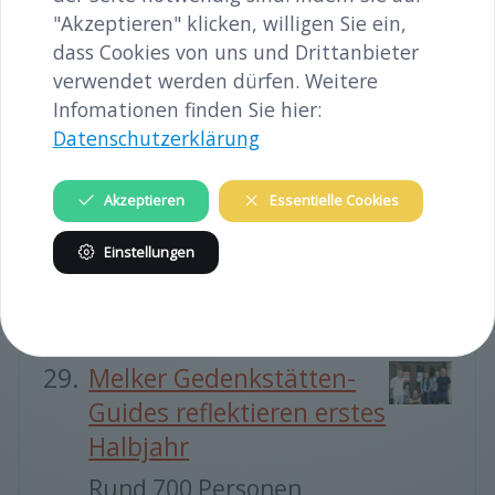
"Akzeptieren" klicken, willigen Sie ein,
Kriegsende
dass Cookies von uns und Drittanbieter
Existiert in
Aktuelles
/
2019
verwendet werden dürfen. Weitere
Infomationen finden Sie hier:
Matinee mit Paul Gulda &
Datenschutzerklärung
Shira Karmon: "Pieces of
Hope – Hopes for Peace"
Akzeptieren
Essentielle Cookies
Sonntag, 16. Oktober – 11
Einstellungen
Uhr
Existiert in
Aktuelles
/
2022
Melker Gedenkstätten-
Guides reflektieren erstes
Halbjahr
Rund 700 Personen