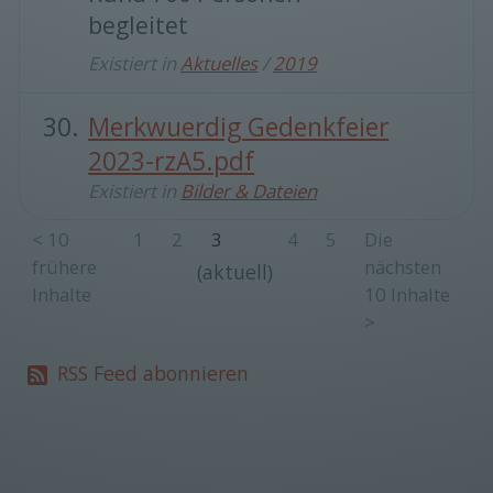
begleitet
Existiert in
Aktuelles
/
2019
Merkwuerdig Gedenkfeier
2023-rzA5.pdf
Existiert in
Bilder & Dateien
<
10
1
2
3
4
5
Die
frühere
nächsten
(aktuell)
Inhalte
10 Inhalte
>
RSS Feed abonnieren