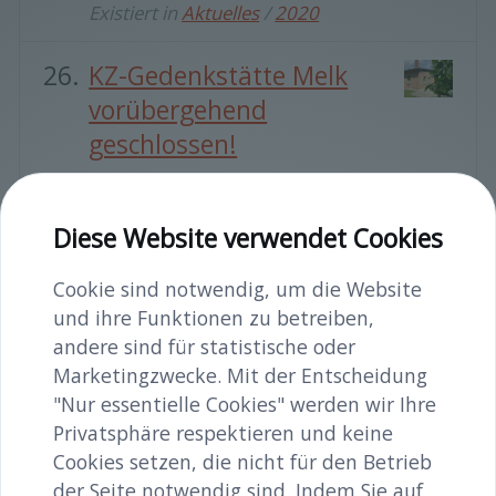
Existiert in
Aktuelles
/
2020
KZ-Gedenkstätte Melk
vorübergehend
geschlossen!
Aufgrund von
Instandsetzungsarbeiten ist
Diese Website verwendet Cookies
die Gedenkstätte zur Zeit
geschlossen.
Cookie sind notwendig, um die Website
und ihre Funktionen zu betreiben,
Existiert in
Aktuelles
/
2023
andere sind für statistische oder
Marketingzwecke. Mit der Entscheidung
KZ-Überlebender Jozef
"Nur essentielle Cookies" werden wir Ihre
Lewkowicz besucht KZ-
Privatsphäre respektieren und keine
Gedenkstätte
Cookies setzen, die nicht für den Betrieb
der Seite notwendig sind. Indem Sie auf
Rückkehr 75 Jahre nach