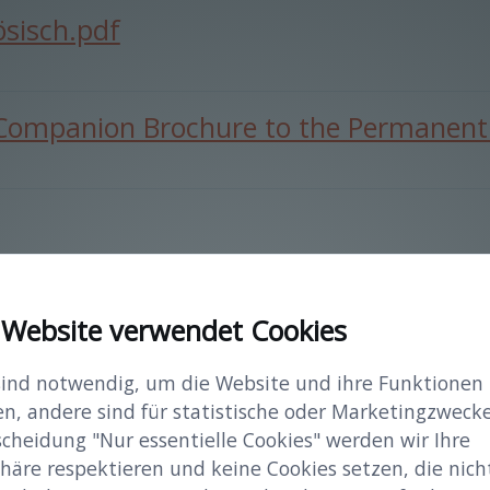
sisch.pdf
ompanion Brochure to the Permanent E
 Website verwendet Cookies
cher Fragen in Melk und der Region
sind notwendig, um die Website und ihre Funktionen
 A5lay.pdf
en, andere sind für statistische oder Marketingzwecke
scheidung "Nur essentielle Cookies" werden wir Ihre
häre respektieren und keine Cookies setzen, die nicht