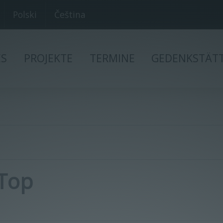
Polski
Čeština
ES
PROJEKTE
TERMINE
GEDENKSTÄT
Top