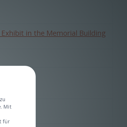
xhibit in the Memorial Building
 zu
. Mit
 für