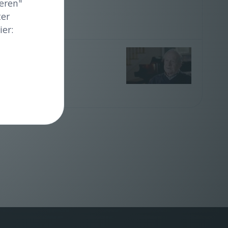
eren"
ter
er: