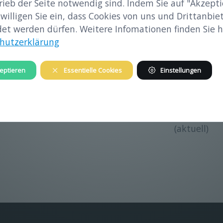
rieb der Seite notwendig sind. Indem Sie auf "Akzepti
e A5 web.pdf
 willigen Sie ein, dass Cookies von uns und Drittanbie
et werden dürfen. Weitere Infomationen finden Sie hi
hutzerklärung
KZ-Überlebenden Frank M. Grunwald
eptieren
Essentielle Cookies
Einstellungen
<
10 frühere Inhalte
1
2
3
4
5
(aktuell)