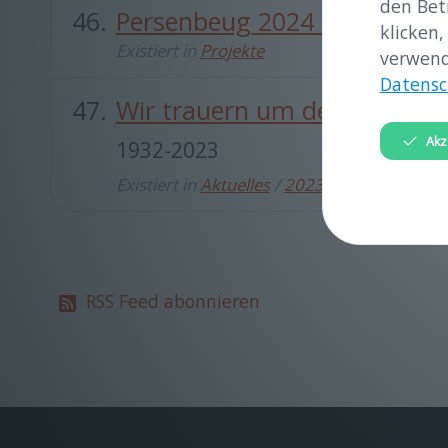
den Bet
Persenbeug 2024 Broschuer
klicken,
Existiert in
Projekte
verwend
Datensc
Wir trauern um den Melker 
Akz
1932-2023
Existiert in
Aktuelles
/
2023
RSS Feed abonnieren