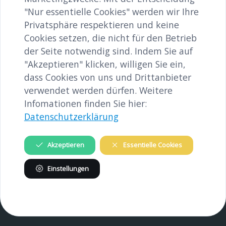
image/jpeg
3024x4032
3.3 MB
"Nur essentielle Cookies" werden wir Ihre
Privatsphäre respektieren und keine
Herunterladen
Cookies setzen, die nicht für den Betrieb
der Seite notwendig sind. Indem Sie auf
Bild in voller Größe anzeigen…
"Akzeptieren" klicken, willigen Sie ein,
dass Cookies von uns und Drittanbieter
verwendet werden dürfen. Weitere
Infomationen finden Sie hier:
Datenschutzerklärung
INHALTE
Akzeptieren
Essentielle Cookies
Gedenkstätte
Einstellungen
Verein
INFORMATIONEN