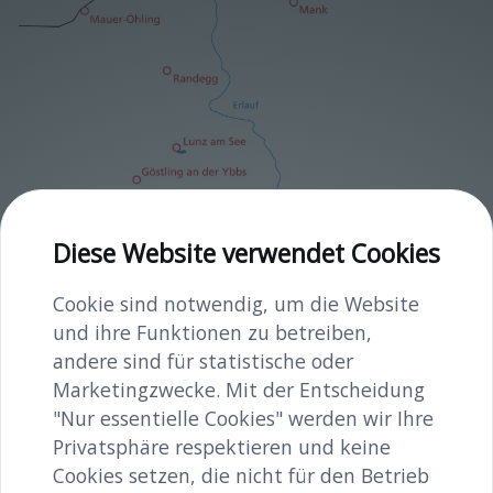
2020_karte-
Diese Website verwendet Cookies
zwischenraeume_stufe2_cmyk.tif
Cookie sind notwendig, um die Website
image/tiff
2952x2444
2.4 MB
und ihre Funktionen zu betreiben,
Herunterladen
andere sind für statistische oder
Marketingzwecke. Mit der Entscheidung
Bild in voller Größe anzeigen…
"Nur essentielle Cookies" werden wir Ihre
Privatsphäre respektieren und keine
Cookies setzen, die nicht für den Betrieb