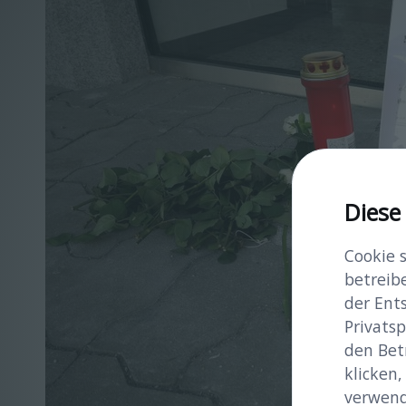
Diese
Cookie 
betreib
der Ent
Privatsp
den Bet
klicken,
verwend