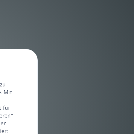
 zu
. Mit
 für
eren"
ter
er: