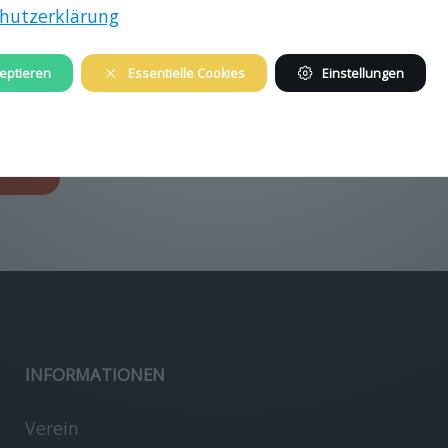
hutzerklärung
eptieren
Essentielle Cookies
Einstellungen
image/jpeg
3968x2976
1.6 MB
gen…
INFORMATIONEN
Verein