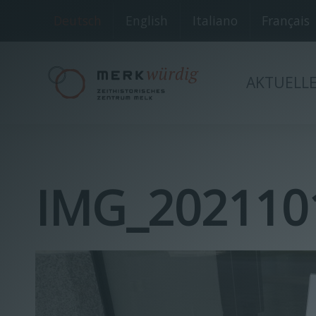
Deutsch
English
Italiano
Français
AKTUELL
IMG_202110