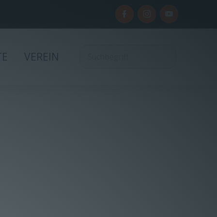
TE
VEREIN
G