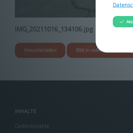
Datensc
Akz
IMG_20211016_134106.jpg
Herunterladen
Bild in voller Größe anzei
INHALTE
Gedenkstätte