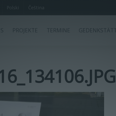
Polski
Čeština
ES
PROJEKTE
TERMINE
GEDENKSTÄT
16_134106.JP