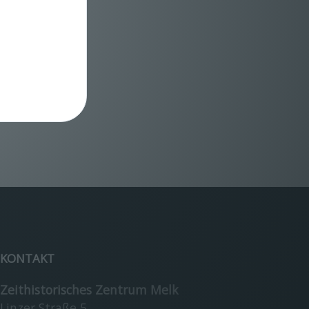
KONTAKT
Zeithistorisches Zentrum Melk
Linzer Straße 5