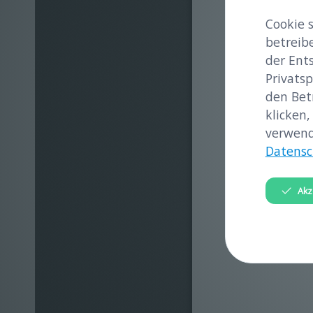
gemeinsa
Cookie 
betreib
der Ent
Privatsp
den Bet
klicken,
verwend
Datensc
Akz