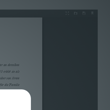
Presentation
Open
Download
Current
Mode
View
r an derselben 
 erlebt sie als 
über von ihrem 
ür die Familie 
mgebung und als 
 Ehepaar Weber 
utter und baut 