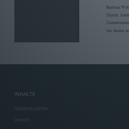
Barbara Web
Mutter  hatt
Zimmermann u
bei denen er
 Interview 
1
INHALTE
Gedenkstätte
„geschickter 
Verein
Holzsohlen 