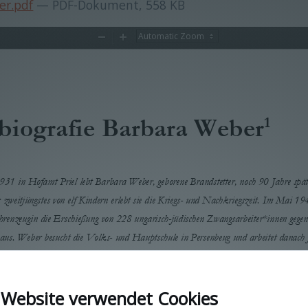
er.pdf
— PDF-Dokument, 558 KB
Zoom
Zoom
Out
In
biografie Barbara Weber
1
31 in Hofamt Priel lebt Barbara Weber, geborene Brandstetter, noch 90 Jahre späte
 zweitjüngstes von elf Kindern erlebt sie die Kriegs- und Nachkriegszeit. Im Mai 1945
renzeugin die Erschießung von 228 ungarisch-jüdischen Zwangsarbeiter*innen gegen
aus. Weber besucht die Volks- und Hauptschule in Persenbeug und arbeitet danach f
Habsburg-Lothringen als forstwirtschaftliche Hilfsarbeiterin, bei Landwirten der U
ngskraft. Sie heiratet einen Zimmermann und bekommt mit ihm zwei Kinder. Das
 anstelle von Barbaras Elternhaus einen Neubau. Barbara Weber ist Hausfrau und M
 Website verwendet Cookies