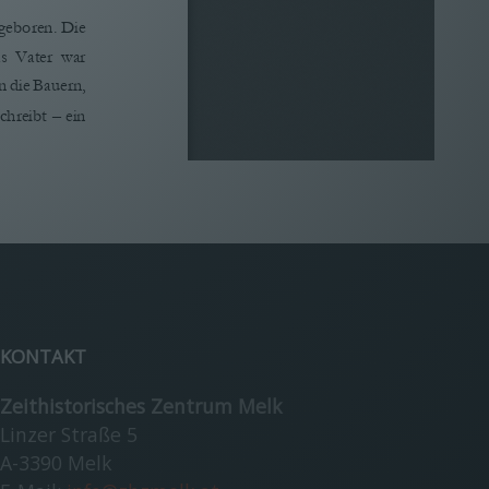
geboren. Die 
s  Vater  war 
 die Bauern, 
chreibt – ein 
   www.melk-memorial.org 
KONTAKT
Zeithistorisches Zentrum Melk
Linzer Straße 5
isig   binden, 
A-3390 Melk
, Ziegen und 