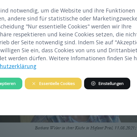
m mit ihrem Mann ihr gemeinsames Haus. Sie hat Zeit ihres Lebens gerne genäht und
sind notwendig, um die Website und ihre Funktionen
Große Freude bereitet ihr das Karten spielen m
en, andere sind für statistische oder Marketingzwecke
Heute ist Barbara Weber Witwe und
scheidung "Nur essentielle Cookies" werden wir Ihre
häre respektieren und keine Cookies setzen, die nicht
rieb der Seite notwendig sind. Indem Sie auf "Akzepti
 willigen Sie ein, dass Cookies von uns und Drittanbie
et werden dürfen. Weitere Infomationen finden Sie hi
hutzerklärung
eptieren
Essentielle Cookies
Einstellungen
Barbara Weber in ihrer Küche in Hofamt Priel, 11.08.2021;