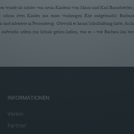
er wurde als achtes von neun Kindern von Maria und Karl Brandstetter 
e  schon  zwei  Kinder  aus  einer  vorherigen  Ehe  mitgebracht.  Barbara
nd arbeitete in Persenbeug.  Obwohl er kaum Schulbildung hatte, da ihn
 aufwuchs selten zur Schule gehen ließen, war er – wie Barbara ihn bes
vom 11.08.2021; Interviewerin: Melanie Grubner 
                                                                                                             
INFORMATIONEN
Verein
  Mann“.   Er   konnte   Bindearbeiten   erledigen,   Besen   aus   Birkenre
Partner
auf alte Lederschuhe nageln. Zuhause hatten die Eltern noch eine Kuh