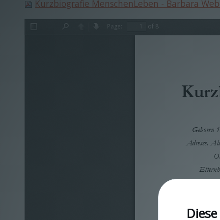
Kurzbiografie MenschenLeben - Barbara Web
Page:
of 8
Toggle
Find
Previous
Next
Sidebar
Kurz
Geboren 19
Adresse. Als
Oh
Elternh
Reinigu
errichtet
Diese