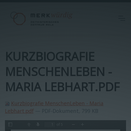
KURZBIOGRAFIE
MENSCHENLEBEN -
MARIA LEBHART.PDF
Kurzbiografie MenschenLeben - Maria
Lebhart.pdf
— PDF-Dokument, 799 KB
of 5
Toggle
Previous
Next
Zoom
Zoom