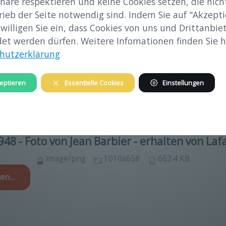
häre respektieren und keine Cookies setzen, die nicht
rieb der Seite notwendig sind. Indem Sie auf "Akzepti
 willigen Sie ein, dass Cookies von uns und Drittanbie
et werden dürfen. Weitere Infomationen finden Sie hi
hutzerklärung
eptieren
Essentielle Cookies
Einstellungen
48 - Foto von Jean Barbier - erhalten von La
image/png
1010x658
662.4 KB
gen…