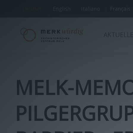
Deutsch
English
Italiano
Français
AKTUELL
MELK-MEMOR
PILGERGRUP