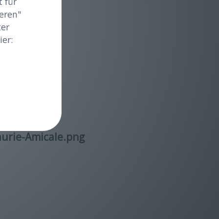
 für
eren"
ter
er:
faurie-Amicale.png