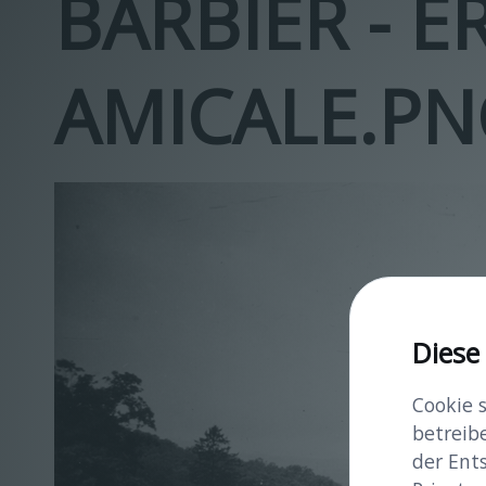
BARBIER - 
AMICALE.P
Diese
Cookie 
betreib
der Ent