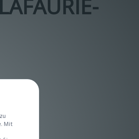
LAFAURIE-
 zu
. Mit