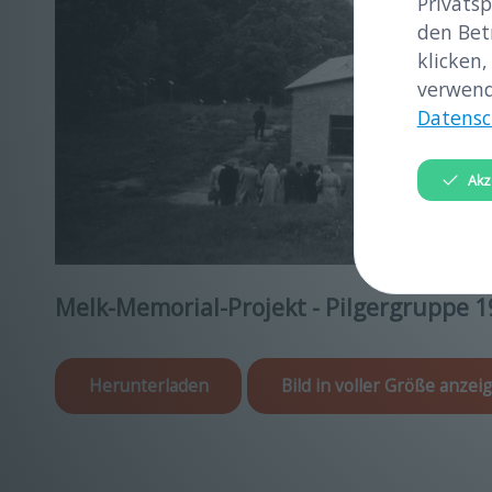
Privatsp
den Bet
klicken,
verwend
Datensc
Akz
Melk-Memorial-Projekt - Pilgergruppe 19
Herunterladen
Bild in voller Größe anzei