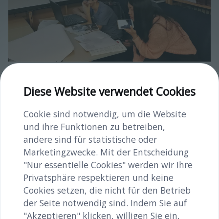
Web-Foto 1.jpg
Diese Website verwendet Cookies
image/jpeg
2975x2431
1.2 MB
Cookie sind notwendig, um die Website
Herunterladen
und ihre Funktionen zu betreiben,
andere sind für statistische oder
Bild in voller Größe anzeigen…
Marketingzwecke. Mit der Entscheidung
"Nur essentielle Cookies" werden wir Ihre
Privatsphäre respektieren und keine
Cookies setzen, die nicht für den Betrieb
der Seite notwendig sind. Indem Sie auf
"Akzeptieren" klicken, willigen Sie ein,