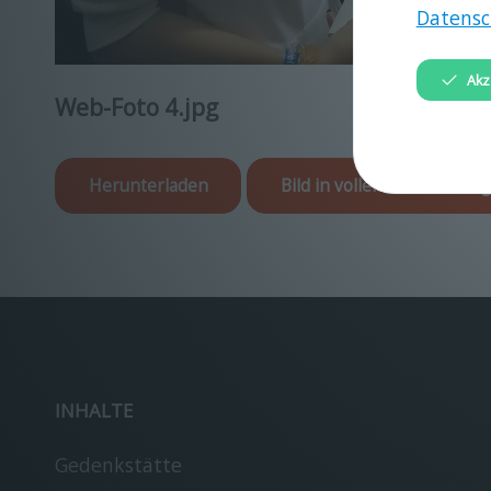
Datensc
Akz
Web-Foto 4.jpg
Herunterladen
Bild in voller Größe anzei
INHALTE
Gedenkstätte