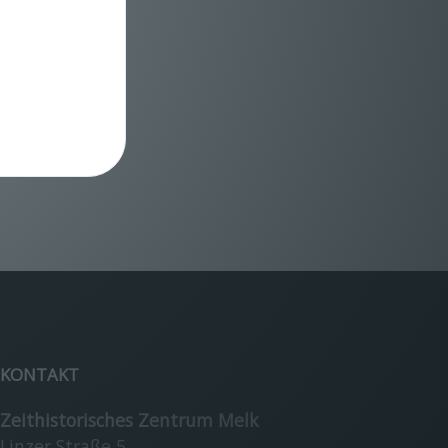
KONTAKT
Zeithistorisches Zentrum Melk
Linzer Straße 5