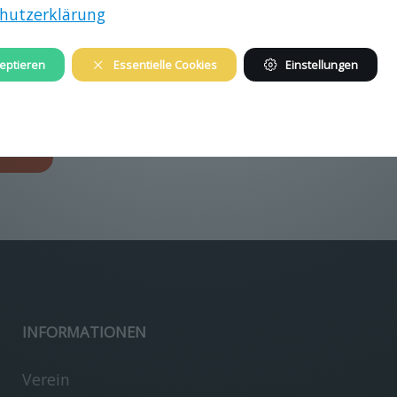
hutzerklärung
eptieren
Essentielle Cookies
Einstellungen
image/jpeg
2975x3025
1.5 MB
gen…
INFORMATIONEN
Verein