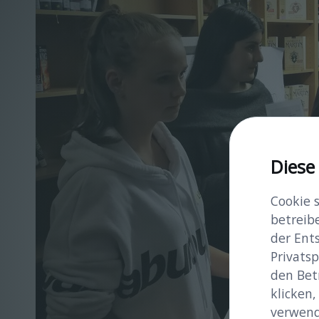
Diese
Cookie 
betreib
der Ent
Privatsp
den Bet
klicken,
verwend