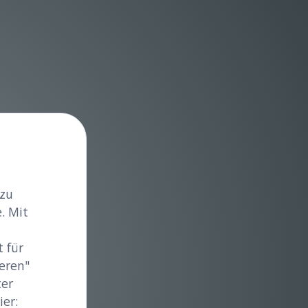
 zu
. Mit
 für
eren"
ter
er: