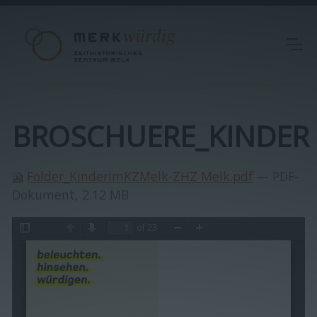
BROSCHUERE_KINDER
Folder_KinderimKZMelk-ZHZ Melk.pdf
— PDF-
Dokument, 2.12 MB
of 23
Toggle
Previous
Next
Zoom
Zoom
Sidebar
Out
In