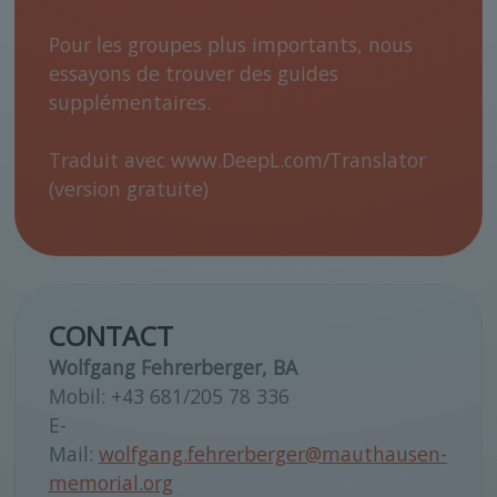
Pour les groupes plus importants, nous
essayons de trouver des guides
supplémentaires.
Traduit avec www.DeepL.com/Translator
(version gratuite)
CONTACT
Wolfgang Fehrerberger, BA
Mobil: +43 681/205 78 336
E-
Mail:
wolfgang.fehrerberger@mauthausen-
memorial.org