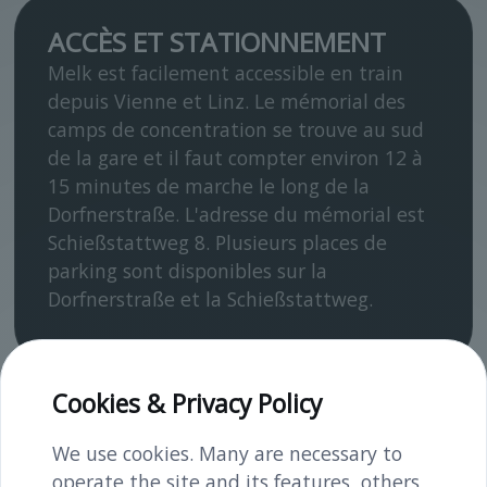
ACCÈS ET STATIONNEMENT
Melk est facilement accessible en train
depuis Vienne et Linz. Le mémorial des
camps de concentration se trouve au sud
de la gare et il faut compter environ 12 à
15 minutes de marche le long de la
Dorfnerstraße. L'adresse du mémorial est
Schießstattweg 8. Plusieurs places de
parking sont disponibles sur la
Dorfnerstraße et la Schießstattweg.
Cookies & Privacy Policy
VUES
We use cookies. Many are necessary to
operate the site and its features, others