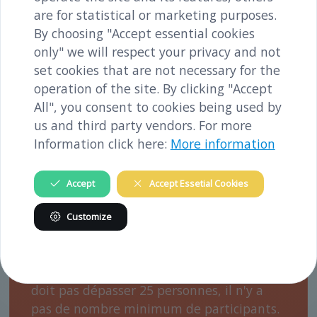
are for statistical or marketing purposes.
Nous proposons des visites du mémorial
By choosing "Accept essential cookies
avec des guides qualifiés pour différents
only" we will respect your privacy and not
groupes cibles (élèves et étudiants de
set cookies that are not necessary for the
diverses orientations à partir de 14 ans
operation of the site. By clicking "Accept
environ, associations, groupes d'intérêts
All", you consent to cookies being used by
politiques, entreprises, etc.) Les visites
us and third party vendors. For more
sont disponibles en allemand ou en
Information click here:
More information
anglais, et dans d'autres langues sur
demande préalable. Afin d'adapter la
Accept
Accept Essetial Cookies
visite à vos besoins, par exemple sous la
forme d'ateliers supplémentaires avant ou
Customize
après la visite, veuillez nous contacter à
l'avance par courriel ou par téléphone.
Veuillez noter que la taille du groupe ne
doit pas dépasser 25 personnes, il n'y a
pas de nombre minimum de participants.