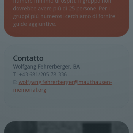
numero minimo di ospiti, il gruppo non
dovrebbe avere più di 25 persone. Per i
gruppi più numerosi cerchiamo di fornire
guide aggiuntive.
Contatto
Wolfgang Fehrerberger, BA
T: +43 681/205 78 336
E:
wolfgang.fehrerberger@mauthausen-
memorial.org