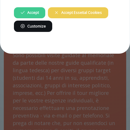
Accept
Accept Essetial Cookies
VISITE GUIDATE
Customize
Sono possibili visite guidate al memoriale
da parte delle nostre guide qualificate (in
lingua tedesca) per diversi gruppi target
(studenti dai 14 anni in su, apprendisti,
associazioni, gruppi di interesse politico,
imprese, ecc.) Per offrire il tour migliore
per le vostre esigenze individuali, è
necessario effettuare una prenotazione
preventiva - via e-mail o per telefono. Si
prega di notare che, pur non essendoci un