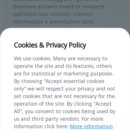
diventare aiutanti invece di rimanere
spettatori non coinvolti. Ulteriori
informazioni e prenotazioni sono
disponibili su www.zivilcourage.at.
Cookies & Privacy Policy
We use cookies. Many are necessary to
operate the site and its features, others
Accesso e parcheggio
are for statistical or marketing purposes.
La città di Melk è raggiungibile in treno,
By choosing "Accept essential cookies
sia da Vienna che da Linz. Dalla stazione
only" we will respect your privacy and not
ferroviaria di Melk, il memoriale del
set cookies that are not necessary for the
campo di concentramento è raggiungibile
operation of the site. By clicking "Accept
a piedi in 12-15 minuti. Ci sono diversi
All", you consent to cookies being used by
parcheggi lungo la Dorfnerstraße e sulla
us and third party vendors. For more
Schießstattweg.
Information click here:
More information