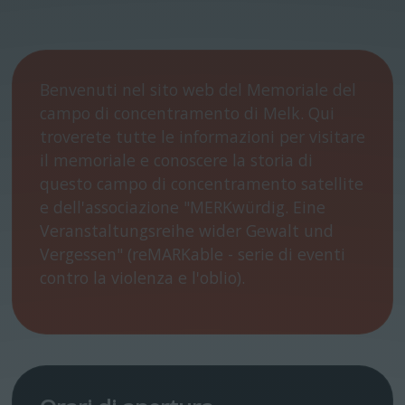
Benvenuti nel sito web del Memoriale del
campo di concentramento di Melk. Qui
troverete tutte le informazioni per visitare
il memoriale e conoscere la storia di
questo campo di concentramento satellite
e dell'associazione "MERKwürdig. Eine
Veranstaltungsreihe wider Gewalt und
Vergessen" (reMARKable - serie di eventi
contro la violenza e l'oblio).