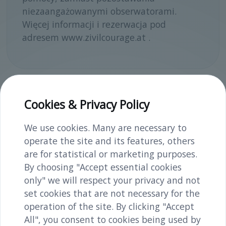
niezaangażowanymi obserwatorami.
Więcej informacji i rezerwacja pod
adresem www.zivilcourage.at .
Cookies & Privacy Policy
Dostęp i parking
Do miasta Melk można dojechać
We use cookies. Many are necessary to
pociągiem z Wiednia lub Linzu. Z dworca
operate the site and its features, others
kolejowego w Melk można dojść do
are for statistical or marketing purposes.
pomnika obozu koncentracyjnego w 12-15
By choosing "Accept essential cookies
minut. Wzdłuż ulicy Dorfnerstraße oraz
only" we will respect your privacy and not
Schießstattweg znajduje się kilka miejsc
set cookies that are not necessary for the
parkingowych.
operation of the site. By clicking "Accept
All", you consent to cookies being used by