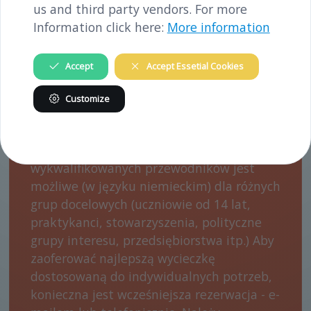
us and third party vendors. For more
Information click here:
More information
WIZYTY Z
Accept
Accept Essetial Cookies
PRZEWODNIKIEM
Customize
Zwiedzanie miejsca pamięci przez naszych
wykwalifikowanych przewodników jest
możliwe (w języku niemieckim) dla różnych
grup docelowych (uczniowie od 14 lat,
praktykanci, stowarzyszenia, polityczne
grupy interesu, przedsiębiorstwa itp.) Aby
zaoferować najlepszą wycieczkę
dostosowaną do indywidualnych potrzeb,
konieczna jest wcześniejsza rezerwacja - e-