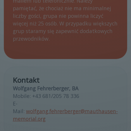
mailem lub telefonicznie. Należy
pamiętać, że chociaż nie ma minimalnej
liczby gości, grupa nie powinna liczyć
więcej niż 25 osób. W przypadku większych
grup staramy się zapewnić dodatkowych
przewodników.
Kontakt
Wolfgang Fehrerberger, BA
Mobile: +43 681/205 78 336
E-
Mail:
wolfgang.fehrerberger@mauthausen-
memorial.org