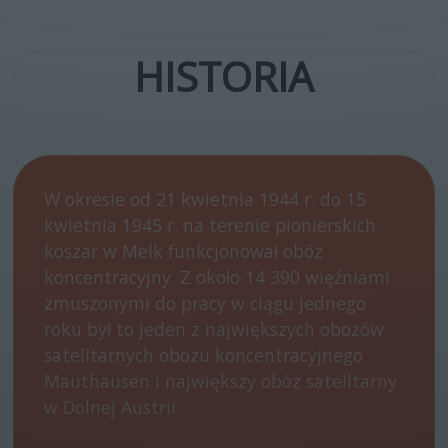
HISTORIA
W okresie od 21 kwietnia 1944 r. do 15
kwietnia 1945 r. na terenie pionierskich
koszar w Melk funkcjonował obóz
koncentracyjny. Z około 14 390 więźniami
zmuszonymi do pracy w ciągu jednego
roku był to jeden z największych obozów
satelitarnych obozu koncentracyjnego
Mauthausen i największy obóz satelitarny
w Dolnej Austrii.