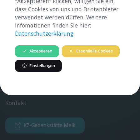
"Akzeptieren" klicken, willigen Sie ein,
INHALTE
dass Cookies von uns und Drittanbieter
verwendet werden dürfen. Weitere
Gedenkstätte
Infomationen finden Sie hier:
Verein
Datenschutzerklärung
INFORMATIONEN
Akzeptieren
Essentielle Cookies
Verein
Einstellungen
Partner
Impressum
Kontakt
KZ-Gedenkstätte Melk