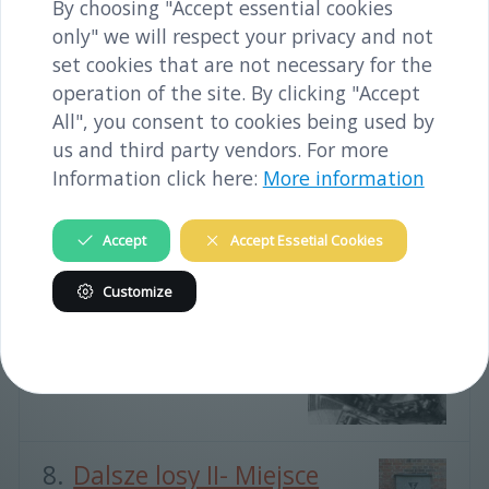
By choosing "Accept essential cookies
Siła robocza
only" we will respect your privacy and not
Położone w
Historia
set cookies that are not necessary for the
operation of the site. By clicking "Accept
All", you consent to cookies being used by
us and third party vendors. For more
Information click here:
More information
Kontekst
historyczny
Accept
Accept Essetial Cookies
Położone w
Historia
Customize
Ustanowienie
obozu
Położone w
Historia
Dalsze losy II- Miejsce