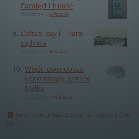
Pamięci i tunele
Położone w
Historia
Dalsze losy I – kara
sądowa
Położone w
Historia
Więźniowie obozu
koncentracyjnego w
Melku
Położone w
Historia
Subskrybuj aktualizowane na bieżąco źródło
RSS