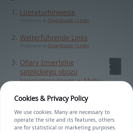
Literaturhinweise
Położone w
Downloads / Links
Weiterführende Links
Położone w
Downloads / Links
Ofiary śmiertelne
satelickiego obozu
koncentracyjnego w Melku
Położone w
Historia
Cookies & Privacy Policy
Ewakuacja obozu
We use cookies. Many are necessary to
Położone w
Historia
operate the site and its features, others
are for statistical or marketing purposes.