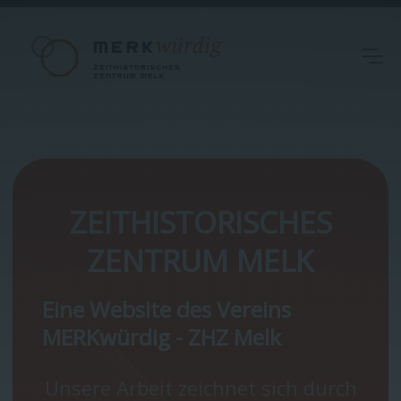
ZEITHISTORISCHES
ZENTRUM MELK
Eine Website des Vereins
MERKwürdig - ZHZ Melk
Unsere Arbeit zeichnet sich durch