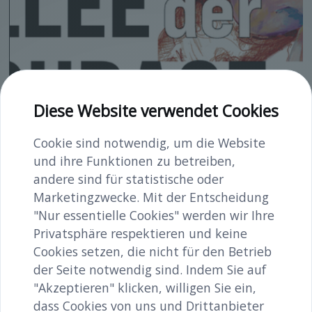
Diese Website verwendet Cookies
Cookie sind notwendig, um die Website
und ihre Funktionen zu betreiben,
Allee der Courage
andere sind für statistische oder
Marketingzwecke. Mit der Entscheidung
Ein künstlerischer Parcours im öffentlichen
"Nur essentielle Cookies" werden wir Ihre
Raum, der sich mit dem Moment der
Privatsphäre respektieren und keine
Zivilcourage auseinandersetzt. Mit Werken
Cookies setzen, die nicht für den Betrieb
von crackthefiresister, Verena Andrea
der Seite notwendig sind. Indem Sie auf
Prenner, Denise Schellmann und Daniel
"Akzeptieren" klicken, willigen Sie ein,
Sommergruber.
dass Cookies von uns und Drittanbieter