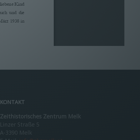
bliebene Kind 
sich  und  die 
März 1938 in 
elk
-
memorial.org
KONTAKT
Zeithistorisches Zentrum Melk
Linzer Straße 5
n 
A-3390 Melk