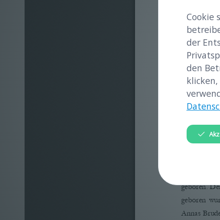
Cookie 
betreib
der Ent
Privatsp
den Bet
klicken,
verwend
Datensc
Akz
Anna  Berger 
geboren. Der
geboren  wurd
Annas Bruder