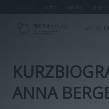
Deutsch
English
Italiano
Français
AKTUELL
KURZBIOGRA
ANNA BERG