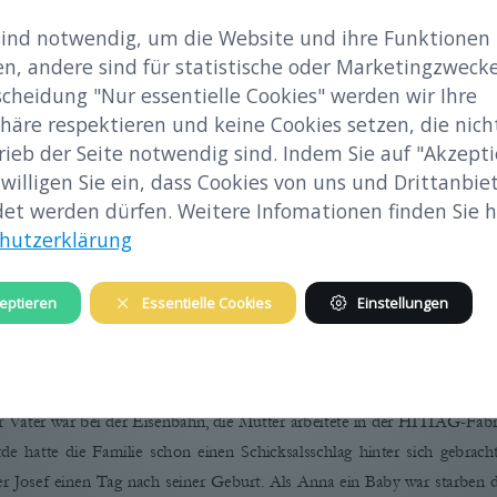
sind notwendig, um die Website und ihre Funktionen
en, andere sind für statistische oder Marketingzwecke
scheidung "Nur essentielle Cookies" werden wir Ihre
häre respektieren und keine Cookies setzen, die nicht
rieb der Seite notwendig sind. Indem Sie auf "Akzepti
 willigen Sie ein, dass Cookies von uns und Drittanbie
et werden dürfen. Weitere Infomationen finden Sie hi
hutzerklärung
eptieren
Essentielle Cookies
Einstellungen
Anna Berger in ihrer Küche
, 
2
7
.08.2020
;
 wurde  als  Anna  Zeitlhofer  1927  in  Brunn  bei  Pöchlarn  in  eine  Ar
 Vater war bei der Eisenbahn, die Mutter arbeitete in der HITIAG
-
Fabr
e  hatte  die  Familie  schon  einen  Schicksalsschlag  hinter  sich 
gebracht
 Josef einen Tag nach seiner Geburt. Als Anna ein Baby war starben de