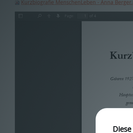
Kurzbiografie MenschenLeben - Anna Berger.
Page:
of 4
Toggle
Find
Previous
Next
Sidebar
Kurz
Geboren 1927 
Hauptsch
gem
Diese