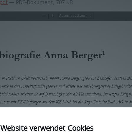
pdf
— PDF-Dokument, 707 KB
Zoom
Zoom
Out
In
1
biografie 
Anna Berger
in Pöchlarn (Niederösterreich)
wohnt Anna Berger, geborene Zeitlhofer, heute in
Bis
wurde in eine Arbeiterfamilie geboren und erlebte eine entbehrungsreiche Kriegskindh
ulabschluss arbeitete sie auf Bauernhöfen oder als Hausmädchen. Im letzten Kriegsjah
einsam mit KZ
-
Häftlingen
aus dem KZ Melk
bei der Steyr Daimler Puch AG in der
Roggendorf bei Loosdorf
. Später hat sie geheiratet, vier Kinder bekommen und w
Anna Berger ist heute Pensioni
 Website verwendet Cookies