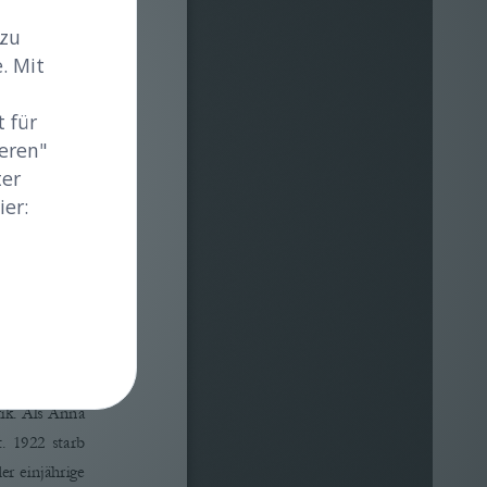
 zu
. Mit
 für
eren"
ter
er:
 Foto: Grubner
beiterfamilie 
ik. 
Als Anna 
.  1922  starb 
r einjährige 