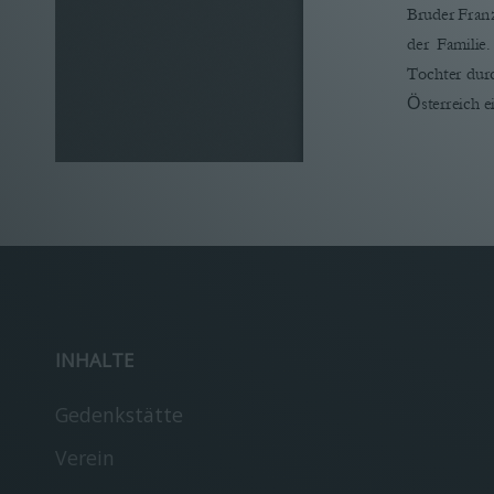
Bruder Franz
der  Familie.
Tochter dur
Österreich e
1
Interview 
INHALTE
Gedenkstätte
Verein