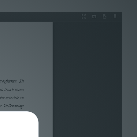
Presentation
Open
Download
Current
Mode
View
chofstetten
.
Sie 
eit. Nach ihrem 
r arbeitete sie 
 Stollenanlage 
eitergearbeitet.
stin und Witwe.