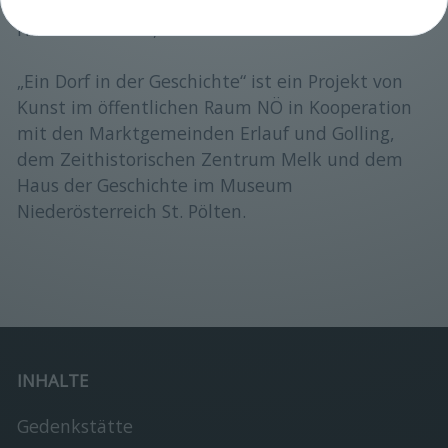
oder publicart@noel.gv.at. Unkostenbeitrag: € 5,-
Hinfahrt: 17 Uhr, Rückfahrt: 22.00 Uhr.
„Ein Dorf in der Geschichte“ ist ein Projekt von
Kunst im öffentlichen Raum NÖ in Kooperation
mit den Marktgemeinden Erlauf und Golling,
dem Zeithistorischen Zentrum Melk und dem
Haus der Geschichte im Museum
Niederösterreich St. Pölten.
INHALTE
Gedenkstätte