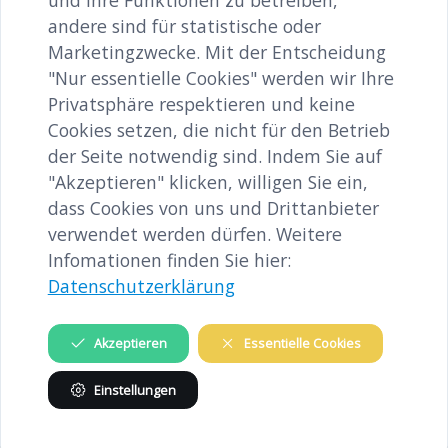
und ihre Funktionen zu betreiben,
Europa – und der zentrale Arbeitgeber in Golling.
andere sind für statistische oder
Die Schließung der Fabrik 2001 war für den Ort
Marketingzwecke. Mit der Entscheidung
ein
"Nur essentielle Cookies" werden wir Ihre
erheblicher Einschnitt, in dem sich aber größere
Privatsphäre respektieren und keine
Tendenzen der Globalisierung widerspiegeln.
Cookies setzen, die nicht für den Betrieb
Im Gespräch mit den beiden Altbürgermeistern
der Seite notwendig sind. Indem Sie auf
Theo Fischer und Helmut Wöginger sollen die
"Akzeptieren" klicken, willigen Sie ein,
Parallelen zwischen den Ereignissen im Ort mit
dass Cookies von uns und Drittanbieter
jenen aus dem Film herausgearbeitet und
verwendet werden dürfen. Weitere
gemeinsam mit dem Publikum diskutiert
Infomationen finden Sie hier:
werden.
Datenschutzerklärung
*Shuttlebus ab 15 TeilnehmerInnen ab Wien
zwischen Universität und Rathauspark. Um
Akzeptieren
Essentielle Cookies
Anmeldung wird gebeten bis 2 Tage vor
Einstellungen
Veranstaltungstermin unter +43 (0) 2742 9005
13504