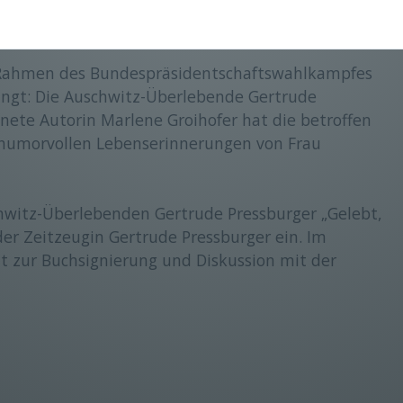
uf Erinnert
 Rahmen des Bundespräsidentschaftswahlkampfes
langt: Die Auschwitz-Überlebende Gertrude
nete Autorin Marlene Groihofer hat die betroffen
humorvollen Lebenserinnerungen von Frau
chwitz-Überlebenden Gertrude Pressburger „Gelebt,
der Zeitzeugin Gertrude Pressburger ein. Im
it zur Buchsignierung und Diskussion mit der