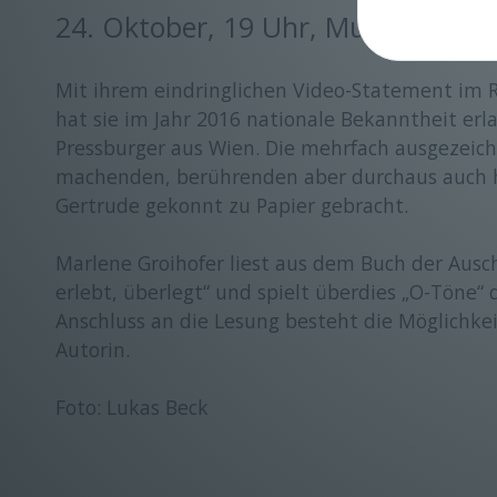
24. Oktober, 19 Uhr, Museum Erla
Mit ihrem eindringlichen Video-Statement im
hat sie im Jahr 2016 nationale Bekanntheit er
Pressburger aus Wien. Die mehrfach ausgezeich
machenden, berührenden aber durchaus auch 
Gertrude gekonnt zu Papier gebracht.
Marlene Groihofer liest aus dem Buch der Aus
erlebt, überlegt“ und spielt überdies „O-Töne“ 
Anschluss an die Lesung besteht die Möglichke
Autorin.
Foto: Lukas Beck