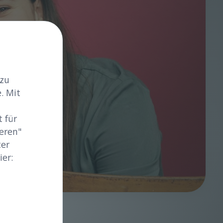
 zu
. Mit
 für
eren"
ter
er: