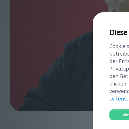
Diese
Cookie 
betreib
der Ent
Privatsp
den Bet
klicken,
verwend
Datensc
Akz