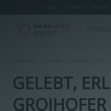
Deutsch
English
Italiano
Français
AKTUELL
Sie sind hier
:
Startseite
Aktuelles
2019
GELEBT, ER
GROIHOFER 