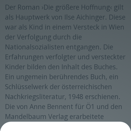
Der Roman ›Die größere Hoffnung‹ gilt
als Hauptwerk von Ilse Aichinger. Diese
war als Kind in einem Versteck in Wien
der Verfolgung durch die
Nationalsozialisten entgangen. Die
Erfahrungen verfolgter und versteckter
Kinder bilden den Inhalt des Buches.
Ein ungemein berührendes Buch, ein
Schlüsselwerk der österreichischen
Nachkriegsliteratur, 1948 erschienen.
Die von Anne Bennent für Ö1 und den
Mandelbaum Verlag erarbeitete
Hörspielfassung ist die Grundlage