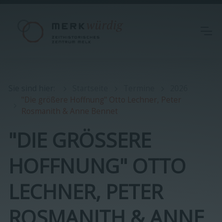
Sie sind hier
:
Startseite
Termine
2026
"Die größere Hoffnung" Otto Lechner, Peter
Rosmanith & Anne Bennet
"DIE GRÖSSERE H
OFFNUNG" OTTO L
ECHNER, PETER R
OSMANITH & ANNE B