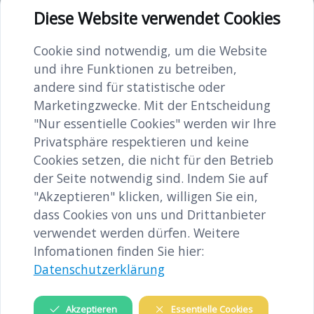
dieses Abends. Ihre Stimme
Diese Website verwendet Cookies
korrespondiert mit der nüchternen
Cookie sind notwendig, um die Website
Verknappung von Aichingers Texten.
und ihre Funktionen zu betreiben,
Auch die Musik lässt der starken
andere sind für statistische oder
Marketingzwecke. Mit der Entscheidung
Sprache viel Raum zur Entfaltung.
"Nur essentielle Cookies" werden wir Ihre
Akkordeon und Perkussion
Privatsphäre respektieren und keine
unterstreichen und umspielen den
Cookies setzen, die nicht für den Betrieb
Text zurückhaltend.
der Seite notwendig sind. Indem Sie auf
"Akzeptieren" klicken, willigen Sie ein,
dass Cookies von uns und Drittanbieter
verwendet werden dürfen. Weitere
Infomationen finden Sie hier:
Termindetails
Datenschutzerklärung
Akzeptieren
Essentielle Cookies