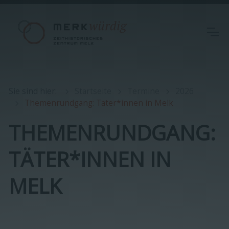
Sie sind hier
:
Startseite
Termine
2026
Themenrundgang: Täter*innen in Melk
THEMENRUNDGANG:
TÄTER*INNEN IN
MELK