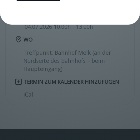
Die Teilnahme ist kostenlos.
WANN
04.07.2026 10:00h - 13:00h
WO
Treffpunkt: Bahnhof Melk (an der
Nordseite des Bahnhofs – beim
Haupteingang)
TERMIN ZUM KALENDER HINZUFÜGEN
iCal