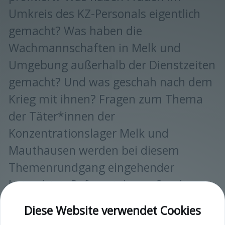
Umkreis des KZ-Personals eigentlich
gemacht? Was haben die
Wachmannschaften in Melk und
Umgebung außerhalb der Dienstzeiten
gemacht? Und was geschah nach dem
Krieg mit ihnen? Fragen zum Thema
der Täter*innen der
Konzentrationslager Melk und
Mauthausen werden bei diesem
Themenrundgang eingehender
betrachtet. Referent: Josua Camhy
(pädagogische*r Mitarbeiter*in KZ-
Diese Website verwendet Cookies
Gedenkstätte Melk) Treffpunkt: