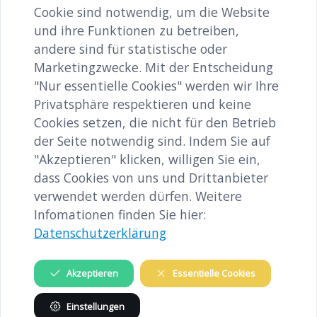
Cookie sind notwendig, um die Website
Bahnhof Melk (an der Nordseite des
und ihre Funktionen zu betreiben,
Bahnhofs – beim Haupteingang)
andere sind für statistische oder
Anmeldung unbedingt erforderlich
Marketingzwecke. Mit der Entscheidung
unter: education@mauthausen-
"Nur essentielle Cookies" werden wir Ihre
Privatsphäre respektieren und keine
memorial.org 07238/2269-10 Achtung:
Cookies setzen, die nicht für den Betrieb
begrenzte Teilnehmer*innenzahl! Dem
der Seite notwendig sind. Indem Sie auf
Wetter entsprechende Kleidung und
"Akzeptieren" klicken, willigen Sie ein,
dass Cookies von uns und Drittanbieter
festes Schuhwerk!
verwendet werden dürfen. Weitere
Infomationen finden Sie hier:
Datenschutzerklärung
Termindetails
Akzeptieren
Essentielle Cookies
Einstellungen