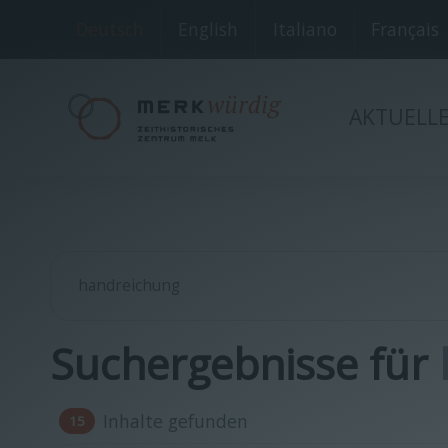
Deutsch
English
Italiano
Français
AKTUELL
Suchergebnisse für
Inhalte gefunden
15